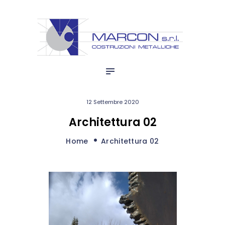
HOME
marcon s.r.l.
AZIENDA
Costruzioni Metalliche
BLOG
QUALITÀ
PRODUZIONI
12 Settembre 2020
Architettura 02
Home
Architettura 02