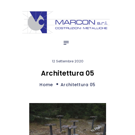
HOME
marcon s.r.l.
AZIENDA
Costruzioni Metalliche
BLOG
QUALITÀ
PRODUZIONI
12 Settembre 2020
Architettura 05
Home
Architettura 05