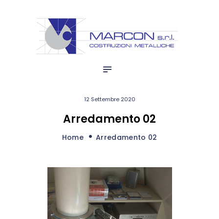
HOME
marcon s.r.l.
AZIENDA
Costruzioni Metalliche
BLOG
QUALITÀ
PRODUZIONI
12 Settembre 2020
Arredamento 02
Home
Arredamento 02